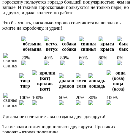
гороскопу пользуется гораздо большей популярностью, чем на
западе. И такими гороскопами пользуются не только пары, но
и друзья, и даже коллеги по работе.
Что бы узнать, насколько хорошо сочетаются ваши знаки -
жмите на коробочку, и удачи!
обезьяна
петух
собака
свинья
крыса
бык
20%
40%
80%
60%
80%
0%
свинья
кролик
овца
тигр
дракон
змея
лошадь
(кот)
(коза)
100%
100%
60%
20%
80%
100%
свинья
Идеальное сочетание - вы созданы друг для друга!
Такие знаки отлично дополняют друг друга. Про таких
говорят - вторая половинка.